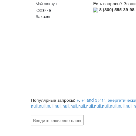
Есть вопросы? Звони
Мой аккаунт
8 (800) 555-39-98 
Корзина
Заказы
Популярные запросы:
+
,
+" and 3>"1"
,
энергетическ
null,null,null,null,null,null,null,null,null,null,null,null,null,n